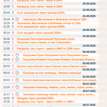
12:01
С
Кукуруза, соя, горох - закуп в ЦФО
25.08.2025
10:00
С
Кукуруза, соя, горох - закуп в ЦФО
22.08.2025
09:46
П
Схтп предлагает зерно урожая 2025г.
21.08.2025
15:29
П
Зерновые, Масличные и Бобовые оптом от 100т
15:29
П
Зерновые, Масличные и Бобовые оптом от 100т
11:28
П
Схтп предлагает зерно урожая 2025г.
20.08.2025
09:14
П
Схтп продаёт зерно урожай 2025г.
15.08.2025
09:00
С
Покупаем Лен коричневый Покупаем горох
09:00
С
Покупаю горох ячмень и лен Самовывоз
14.08.2025
13:00
С
Кукуруза, соя, горох - закуп в ЦФО от 1000 тонн
06.08.2025
09:34
С
Покупаем Горох Покупаем Горох Покупаем Горох
09:33
С
Покупаем Ячмень Покупаем Ячмень Покупаем Ячмень
05.08.2025
08:44
С
Куплю горох Куплю горох Куплю горох Куплю горох
03.08.2025
09:33
С
Покупаю за нал чечевицу , Ячмень пшеницу
02.08.2025
09:03
С
Куплю зерновые масличные зернобобовые всех видов
30.07.2025
12:03
С
Закупаем пшеницу, ячмень, сою, люпин, горох, рожь,...
29.07.2025
22:17
С
Закупаем пшеницу, ячмень, сою, люпин, горох, рожь,...
16:53
П
Продам горох урожай 2025г.
10:35
С
Кукуруза, соя, горох - закуп в ЦФО от 1000 т
28.07.2025