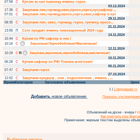
07:58
С
Куплю за нал пшеницу ячмень горох
03.12.2024
17:36
С
Закупаем лен,горчицу,овес,просо,сорго,нут,сафлор ...
07:01
С
Закупаем лен,горчицу,просо,сорго,овес,сафлор и нут
29.11.2024
08:35
С
Закупаем лен, овес, горчицу, горох, гречиху, просо...
21.11.2024
13:06
П
Схтп продаёт ячмень пивоваренный 2024 года
14.11.2024
15:44
С
Купим по РФ сафлор и лен !
10:16
С
Зеронвые!Зернобобовые!Масличные!
12.11.2024
10:29
С
Закупаю,зерновые,зернобобовые,масличные!
10.11.2024
06:28
С
Купим сафлор по РФ! Платим агентские!
05.11.2024
07:47
С
Закупаем горох
27.10.2024
12:02
С
Закупаем кукурузу , сою , подсолнечник , ячмень , ...
Время
Категория
Заголовок объявления
Цена
1 |
Следующая >>
Добавить
новое объявление
Показать эти предложе
с
Объявлений на доске - вчера /
Как очистить кэш брауз
Примечание: жирным текстом выделены объяв
Выберите регион