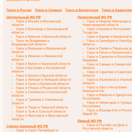
Горох в России
Горох в Украине
Горох в Белоруссии
Горох в Казахстан
Центральный ФО РФ
Приволжский ФО РФ
Горох в Москве и Московской
Горох в Нижнем Новгороде и
области
Нижегородской области
Горох в Белгороде и Белгородской
Горох в Казани и Республике
области
Татарстан
Горох в Брянске и Брянской области
Горох в Кирове и Кировской 
Горох во Владимире и
Горох в Оренбурге и Оренбур
Владимирской области
области
Горох в Воронеже и Воронежской
Горох в Перми и Пермском к
области
Горох в Пензе и Пензенской 
Горох в Иваново и Ивановской
Горох в Саранске и Республи
области
Мордовия
Горох в Калуге и Калужской области
Горох в Самаре и Самарской
Горох в Костроме и Костромской
области
области
Горох в Саратове и Саратовс
Горох в Курске и Курской области
области
Горох в Липецке и Липецкой области
Горох в Ульяновске и Ульяно
области
Горох в Орле и Орловской области
Горох в Уфе и Республике
Горох в Рязани и Рязанской области
Башкортостан
Горох в Смоленске и Смоленской
Горох в Ижевске и Удмуртско
области
Республике
Горох в Тамбове и Тамбовской
Горох в Чебоксарах и Чувашс
области
Республике
Горох в Твери и Тверской области
Горох в Йошкар-Оле и Респу
Горох в Туле и Тульской области
Марий Эл
Горох в Ярославле и Ярославской
области
Южный ФО РФ
Горох в Ростове-на-Дону и
Северо-Западный ФО РФ
Ростовской области
Горох в Санкт-Петербурге и