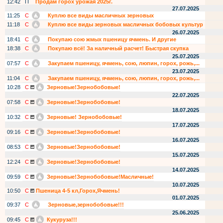
12:42
П
Продам горох урожая 2025г.
27.07.2025
11:25
С
Куплю все виды масличных зерновых
11:18
С
Куплю все виды зерновых масличных бобовых культур
26.07.2025
18:41
С
Покупаю сою жмых пшеницу ячмень. И другие
18:38
С
Покупаю всё! За наличный расчет! Быстрая скупка
25.07.2025
07:57
С
Закупаем пшеницу, ячмень, сою, люпин, горох, рожь,...
23.07.2025
11:04
С
Закупаем пшеницу, ячмень, сою, люпин, горох, рожь,...
10:28
С
Зерновые!Зернобобовые!
22.07.2025
07:58
С
Зерновые!Зернобобовые!
18.07.2025
10:32
С
Зерновые! Зернобобовые!
17.07.2025
09:16
С
Зерновые!Зернобобовые!
16.07.2025
08:53
С
Зерновые!Зернобобовые!
15.07.2025
12:24
С
Зерновые!Зернобобовые!
14.07.2025
09:59
С
Зерновые!Зернобобовые!Масличные!
10.07.2025
10:50
С
Пшеница 4-5 кл,Горох,Ячмень!
01.07.2025
09:37
С
Зерновые,зернобобовые!!!
25.06.2025
09:45
С
Кукуруза!!!