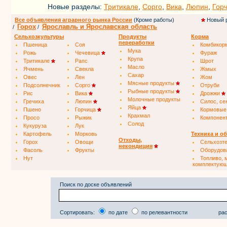
Новые разделы:
Тритикале
,
Сорго
,
Вика
,
Люпин
,
Гор
Все объявления аграрного рынка России
(Кроме работы)
Новый 
Горох
Ярославль и Ярославская область
/
/
Сельхозкультуры
Продукты
Корма
переработки
Пшеница
Соя
Комбикор
Мука
Рожь
Чечевица
Фураж
Крупа
Тритикале
Рапс
Шрот
Масло
Ячмень
Свекла
Жмых
Сахар
Овес
Лен
Жом
Мясные продукты
Подсолнечник
Сорго
Отруби
Рыбные продукты
Рис
Вика
Дрожжи
Молочные продукты
Гречиха
Люпин
Силос, се
Яйца
Пшено
Горчица
Кормовые
Крахмал
Просо
Рыжик
Компонен
Солод
Кукуруза
Лук
Картофель
Морковь
Техника и о
Отходы,
Горох
Овощи
Сельхозт
некондиция
Фасоль
Фрукты
Оборудов
Нут
Топливо, 
комплектую
Поиск по доске объявлений
Сортировать:
по дате
по релевантности
рас