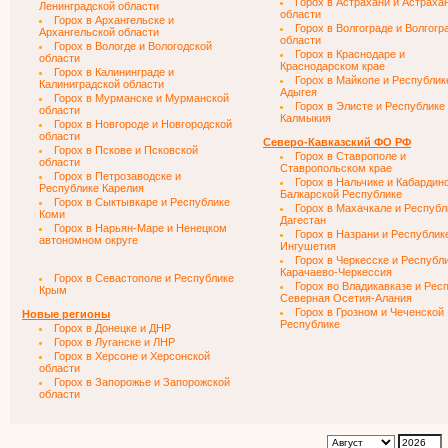
Горох в Астрахани и Астраха
Ленинградской области
области
Горох в Архангельске и
Горох в Волгограде и Волгогр
Архангельской области
области
Горох в Вологде и Вологодской
Горох в Краснодаре и
области
Краснодарском крае
Горох в Калининграде и
Горох в Майкопе и Республик
Калиниградской области
Адыгея
Горох в Мурманске и Мурманской
Горох в Элисте и Республике
области
Калмыкия
Горох в Новгороде и Новгородской
области
Северо-Кавказский ФО РФ
Горох в Пскове и Псковской
Горох в Ставрополе и
области
Ставропольском крае
Горох в Петрозаводске и
Горох в Нальчике и Кабардин
Республике Карелия
Балкарской Республике
Горох в Сыктывкаре и Республике
Горох в Махачкале и Республ
Коми
Дагестан
Горох в Нарьян-Маре и Ненецком
Горох в Назрани и Республик
автономном округе
Ингушетия
Горох в Черкесске и Республ
Карачаево-Черкессия
Горох в Севастополе и Республике
Горох во Владикавказе и Рес
Крым
Северная Осетия-Алания
Горох в Грозном и Чеченской
Новые регионы
Республике
Горох в Донецке и ДНР
Горох в Луганске и ЛНР
Горох в Херсоне и Херсонской
области
Горох в Запорожье и Запорожской
области