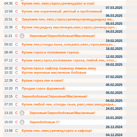
04:35
С
Купим лен, овес,горох,гречиху,рапс и сою!
07.03.2025
10:58
С
Купим лен коричневый ,желтый и проблемный
06.03.2025
15:51
С
Закупаем лен, овес,горох,гречиху,горчицу,редьку ма...
05.03.2025
15:39
С
Купим лен,редьку масличную,овес,горох,гречиху,горч...
04.03.2025
11:21
С
Зерновые!Зернобобовые!Масличные!
19.02.2025
09:02
С
Купим лен,отходы льна, сою,рапс,овес,горох,вику,ко...
16.02.2025
08:49
С
Купим горох и половинки гороха
12.02.2025
07:12
С
Купим овес,горох,половинки гороха, любой лен, отхо...
09.02.2025
10:32
С
Куплю просо сафлор пшеницу ячмень вику
10:32
С
Куплю зерновые масличные бобовые
07.02.2025
12:39
С
Купим горох лен и овес!
06.02.2025
10:20
П
Продам горох фуражный.
05.02.2025
10:15
С
Зернобобовые!Зерновые!Масличные!
04.02.2025
07:03
С
Купим любой лен, отходы льна, рапс,овес,вику,редьк...
24.01.2025
13:15
С
Зерновые!Зернобобовые!Масличные!
10.01.2025
15:03
С
Зернобобовые !!!
26.12.2024
13:58
С
Купим лен, овес,гречиху,горох и сафлор!
04.12.2024