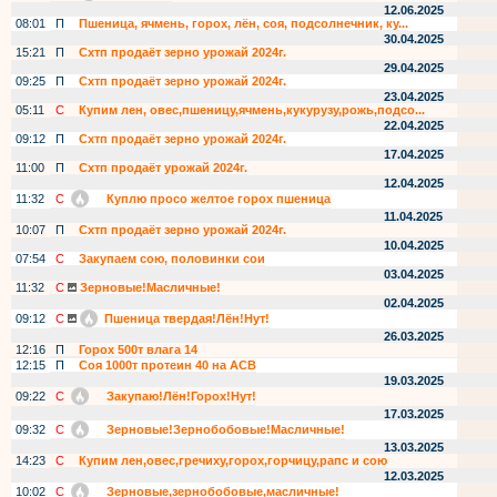
12.06.2025
08:01
П
Пшеница, ячмень, горох, лён, соя, подсолнечник, ку...
30.04.2025
15:21
П
Схтп продаёт зерно урожай 2024г.
29.04.2025
09:25
П
Схтп продаёт зерно урожай 2024г.
23.04.2025
05:11
С
Купим лен, овес,пшеницу,ячмень,кукурузу,рожь,подсо...
22.04.2025
09:12
П
Схтп продаёт зерно урожай 2024г.
17.04.2025
11:00
П
Схтп продаёт урожай 2024г.
12.04.2025
11:32
С
Куплю просо желтое горох пшеница
11.04.2025
10:07
П
Схтп продаёт зерно урожай 2024г.
10.04.2025
07:54
С
Закупаем сою, половинки сои
03.04.2025
11:32
С
Зерновые!Масличные!
02.04.2025
09:12
С
Пшеница твердая!Лён!Нут!
26.03.2025
12:16
П
Горох 500т влага 14
12:15
П
Соя 1000т протеин 40 на АСВ
19.03.2025
09:22
С
Закупаю!Лён!Горох!Нут!
17.03.2025
09:32
С
Зерновые!Зернобобовые!Масличные!
13.03.2025
14:23
С
Купим лен,овес,гречиху,горох,горчицу,рапс и сою
12.03.2025
10:02
С
Зерновые,зернобобовые,масличные!