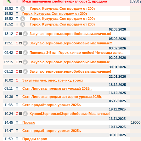
П
Мука пшеничная хлебопекарная сорт 1, продажа
18950 р
15:52
П
Горох, Кукуруза, Соя продаем от 200т
15:52
П
Горох, Кукуруза, Соя продаем от 200т
15:52
П
Горох, Кукуруза, Соя продаем от 200т
15:52
П
Горох, Кукуруза, Соя продаем от 200т
02.03.2026
13:12
С
Закупаю:зерновые,зернобобовые,масличные!
05.02.2026
13:51
С
Закупаю:зерновые,зернобобовые,масличные!!!
03.02.2026
09:42
С
Пшеница 3-5 кл! Горох кач-во любое! Чечевица зеле...
02.02.2026
09:15
С
Закупаю:зерновые,зернобобовые,масличные
30.01.2026
09:12
С
Закупаю:зерновые,зернобобовые,масличные!
22.01.2026
10:02
С
Закупаем лен, овес, гречиху, горох
18.12.2025
09:11
П
Схтп Липовка предлагает урожай 2025г.
16.12.2025
10:36
П
Схтп Липовка предлагает зерно урожая 2025г.
05.12.2025
11:38
П
Схтп продаёт зерно урожая 2025г.
19.11.2025
10:24
С
Куплю!Зерновые!Зернобобовые!Масличные!
13.11.2025
14:45
П
Продаю
19000
10.11.2025
14:47
П
Схтп продаёт зерно урожая 2025г.
31.10.2025
11:50
П
Продам горох