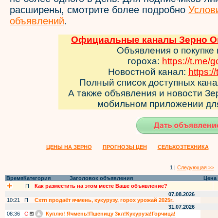
расширены, смотрите более подробно
Услов
объявлений
.
Официальные каналы Зерно Он
Объявления о покупке
гороха:
https://t.me/
Новостной канал:
https:/
Полный список доступных кан
А также объявления и новости З
мобильном приложении д
ЦЕНЫ НА ЗЕРНО
ПРОГНОЗЫ ЦЕН
СЕЛЬХОЗТЕХНИКА
1 |
Следующая >>
Время
Категория
Заголовок объявления
Цена
П
Как разместить на этом месте Ваше объявление?
07.08.2026
10:21
П
Схтп продаёт ячмень, кукурузу, горох урожай 2025г.
31.07.2026
08:36
С
Куплю! Ячмень!Пшеницу 3кл!Кукуруза!Горчица!