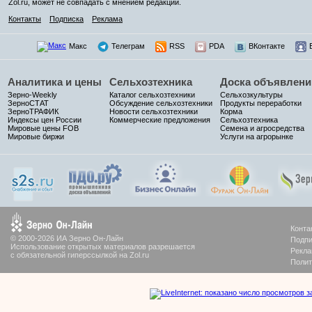
Zol.ru, может не совпадать с мнением редакции.
Контакты
Подписка
Реклама
Макс
Телеграм
RSS
PDA
ВКонтакте
Аналитика и цены
Сельхозтехника
Доска объявлени
Зерно-Weekly
Каталог сельхозтехники
Сельхозкультуры
ЗерноСТАТ
Обсуждение сельхозтехники
Продукты переработки
ЗерноТРАФИК
Новости сельхозтехники
Корма
Индексы цен России
Коммерческие предложения
Сельхозтехника
Мировые цены FOB
Семена и агросредства
Мировые биржи
Услуги на агрорынке
Конта
© 2000-2026 ИА Зерно Он-Лайн
Подпи
Использование открытых материалов разрешается
Рекла
с обязательной гиперссылкой на Zol.ru
Полит