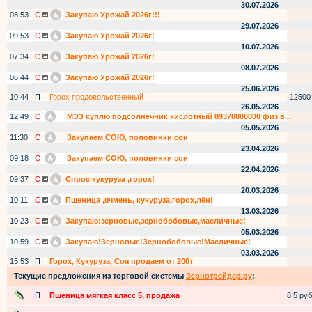
30.07.2026
08:53
С
Закупаю Урожай 2026г!!!
29.07.2026
09:53
С
Закупаю Урожай 2026г!
10.07.2026
07:34
С
Закупаю Урожай 2026г!
08.07.2026
06:44
С
Закупаю Урожай 2026г!
25.06.2026
10:44
П
Горох продовольственный
12500
26.05.2026
12:49
С
МЭЗ куплю подсолнечник кислотный 89378808800 физ в...
05.05.2026
11:30
С
Закупаем СОЮ, половинки сои
23.04.2026
09:18
С
Закупаем СОЮ, половинки сои
22.04.2026
09:37
С
Спрос кукуруза ,горох!
20.03.2026
10:11
С
Пшеница ,ячмень, кукуруза,горох,лён!
13.03.2026
10:23
С
Закупаю:зерновые,зернобобовые,масличные!
05.03.2026
10:59
С
Закупаю!Зерновые!Зернобобовые!Масличные!
03.03.2026
15:53
П
Горох, Кукуруза, Соя продаем от 200т
Текущие предложения из торговой системы
Зернотрейдер.ру
:
П
Пшеница мягкая класс 5, продажа
8,5 руб.