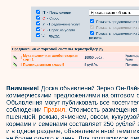
`П` -
Предложение
`С`
-
Спрос
Показать предложения из 
`У` -
Предложение услуг
Показать предложения из 
`У`
-
Спрос на услуги
Показать предложения из 
`=` -
Другое
региона
Предложения из торговой системы Зернотрейдер.ру
Мука пшеничная хлебопекарная
Краснод
П
18950 руб./т.
сорт 1
Край
П
Пшеница мягкая класс 5
8 руб./кг.
Пензенс
Внимание!
Доска объявлений Зерно Он-Лайн
коммерческими предложениями на оптовом с
Объявления могут публиковать все посетите
соблюдении
Правил
. Стоимость размещения
пшеницей, рожью, ячменем, овсом, кукурузой
кормами и семенами составляет 250 рублей 
и в одном разделе, объявления иной темати
не более одного в день. Для подписчиков л