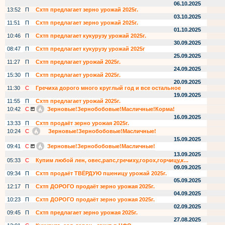
06.10.2025
13:52
П
Схтп предлагает зерно урожай 2025г.
03.10.2025
11:51
П
Схтп предлагает зерно урожай 2025г.
01.10.2025
10:46
П
Схтп предлагает кукурузу урожай 2025г.
30.09.2025
08:47
П
Схтп предлагает кукурузу урожай 2025г
25.09.2025
11:27
П
Схтп предлагает урожай 2025г.
24.09.2025
15:30
П
Схтп предлагает урожай 2025г.
20.09.2025
11:30
С
Гречиха дорого много круглый год и все остальное
19.09.2025
11:55
П
Схтп предлагает урожай 2025г.
10:42
С
Зерновые!Зернобобовые!Масличные!Корма!
16.09.2025
13:33
П
Схтп продаёт зерно урожая 2025г.
10:24
С
Зерновые!Зернобобовые!Масличные!
15.09.2025
09:41
С
Зерновые!Зернобобовые!Масличные!
13.09.2025
05:33
С
Купим любой лен, овес,рапс,гречиху,горох,горчицу,к...
09.09.2025
09:34
П
Схтп продаёт ТВЁРДУЮ пшеницу урожай 2025г.
05.09.2025
12:17
П
Схтп ДОРОГО продаёт зерно урожая 2025г.
04.09.2025
10:23
П
Схтп ДОРОГО продаёт зерно урожая 2025г.
02.09.2025
09:45
П
Схтп предлагает зерно урожая 2025г.
27.08.2025