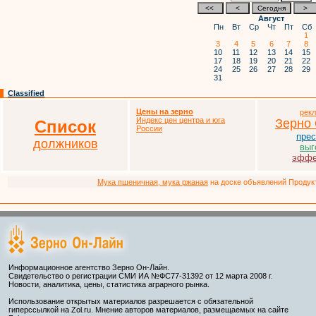
Август
Пн
Вт
Ср
Чт
Пт
Сб
1
3
4
5
6
7
8
10
11
12
13
14
15
17
18
19
20
21
22
24
25
26
27
28
29
31
Classified
Цены на зерно
рек
Индекс цен центра и юга
Зерно
Список
России
прес
должников
выг
эффе
Мука пшеничная, мука ржаная
на доске объявлений Продукто
Информационное агентство Зерно Он-Лайн.
Свидетельство о регистрации СМИ ИА №ФС77-31392 от 12 марта 2008 г.
Новости, аналитика, цены, статистика аграрного рынка.
Использование открытых материалов разрешается с обязательной
гиперссылкой на Zol.ru. Мнение авторов материалов, размещаемых на сайте