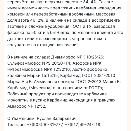
пересчёте на азот в сухом веществе 34, 4%. Так же
имеем возможность предложить карбамид некондиция
комовой или переработанный дробленный, массовая
доля азота 46, 2%. В наличии на складе в ассортименте
азотные и сложные удобрения ГОСТ и ТУ, заводская
фасовка по 50 кг и в биг-бегах, по желанию клиента авто
доставка или железнодорожным транспортом в
полувагоне на станцию назначения.
В наличие на складе: Диаммофос NPK 10:26:26;
Сульфоаммофос NPS 20:20+14; Азофоска NPK;
Нитроаммофоска NPK 12:32:16; Азотно фосфорно
калийное Марки 15:15:15; Карбамид ГОСТ 2081-2010
Марка А и Б; Аммиачная селитра ГОСТ 2-2013 Марка Б;
Карбамид (Мочевина) с отклонением от ГОСТа;
Побочный продукт при производстве карбамида
монолитные куски; Карбамид некондиция в гранулах;
Аммофос NP 12:52.
С Уважением, Руслан Валерьевич,
Телефон: +7(905)00-31-777, +7(917)49-24-218.