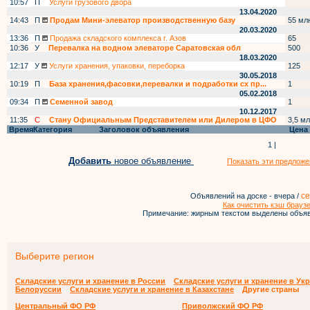
10:57
П
Услуги грузового двора
13.04.2020
14:43
П
Продам Мини-элеватор производственную базу
55 мл
20.03.2020
13:36
П
Продажа складского комплекса г. Азов
65
10:36
У
Перевалка на водном элеваторе Саратовская обл
500
18.03.2020
12:17
У
Услуги хранения, упаковки, переборка
125
30.05.2018
10:19
П
База хранения,фасовки,перевалки и подработки сх пр...
1
05.02.2018
09:34
П
Семенной завод
1
10.12.2017
11:35
С
Стану Официальным Представителем или Дилером в ЦФО
3,5 мл
Время
Категория
Заголовок объявления
Цена
1 |
Добавить
новое объявление
Показать эти предложе
се
Объявлений на доске - вчера /
Как очистить кэш брауз
Примечание: жирным текстом выделены объяв
Выберите регион
Складские услуги и хранение в России
Складские услуги и хранение в Ук
Белоруссии
Складские услуги и хранение в Казахстане
Другие страны
Центральный ФО РФ
Приволжский ФО РФ