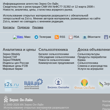
Информационное агентство Зерно Он-Лайн.
Свидетельство о регистрации СМИ ИА №ФС77-31392 от 12 марта 2008 г.
Новости, аналитика, цены, статистика аграрного рынка.
Использование открытых материалов разрешается с обязательной
гиперссылкой на Zol.ru. Мнение авторов материалов, размещаемых на сайте
Zol.ru, может не совпадать с мнением редакции.
Контакты
Подписка
Реклама
Макс
Телеграм
RSS
PDA
ВКонтакте
Аналитика и цены
Сельхозтехника
Доска объявлени
Зерно-Weekly
Каталог сельхозтехники
Сельхозкультуры
ЗерноСТАТ
Обсуждение сельхозтехники
Продукты переработки
ЗерноТРАФИК
Новости сельхозтехники
Корма
Индексы цен России
Коммерческие предложения
Сельхозтехника
Мировые цены FOB
Семена и агросредства
Мировые биржи
Услуги на агрорынке
Конта
© 2000-2026 ИА Зерно Он-Лайн
Подпи
Использование открытых материалов разрешается
Рекла