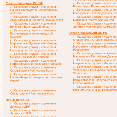
Северо-Западный ФО РФ
Складские услуги и хранение
Волгограде и Волгоградской обл
Складские услуги и хранение в
Санкт-Петербурге и Ленинградской
Складские услуги и хранение
области
Краснодаре и Краснодарском кр
Складские услуги и хранение в
Складские услуги и хранение
Архангельске и Архангельской области
Майкопе и Республике Адыгея
Складские услуги и хранение в
Складские услуги и хранение
Вологде и Вологодской области
Элисте и Республике Калмыкия
Складские услуги и хранение в
Северо-Кавказский ФО РФ
Калининграде и Калиниградской
области
Складские услуги и хранение
Ставрополе и Ставропольском к
Складские услуги и хранение в
Мурманске и Мурманской области
Складские услуги и хранение
Нальчике и Кабардино-Балкарск
Складские услуги и хранение в
Республике
Новгороде и Новгородской области
Складские услуги и хранение
Складские услуги и хранение в
Махачкале и Республике Дагест
Пскове и Псковской области
Складские услуги и хранение
Складские услуги и хранение в
Назрани и Республике Ингушет
Петрозаводске и Республике Карелия
Складские услуги и хранение
Складские услуги и хранение в
Черкесске и Республике Карача
Сыктывкаре и Республике Коми
Черкессия
Складские услуги и хранение в
Складские услуги и хранение
Нарьян-Маре и Ненецком автономном
Владикавказе и Республике Сев
округе
Осетия-Алания
Складские услуги и хранение
Грозном и Чеченской Республик
Складские услуги и хранение в
Севастополе и Республике Крым
Новые регионы
Складские услуги и хранение в
Донецке и ДНР
Складские услуги и хранение в
Луганске и ЛНР