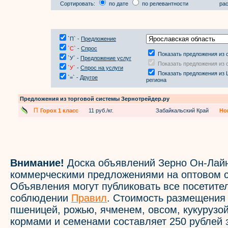
Сортировать:
по дате
по релевантности
рас
`П` -
Предложение
`С`
-
Спрос
Показать предложения из 
`У` -
Предложение услуг
Показать предложения из 
`У`
-
Спрос на услуги
Показать предложения из 
`=` -
Другое
региона
Предложения из торговой системы Зернотрейдер.ру
П
Горох 1 класс
11 руб./кг.
Забайкальский Край
Но
Внимание!
Доска объявлений Зерно Он-Лайн
коммерческими предложениями на оптовом с
Объявления могут публиковать все посетите
соблюдении
Правил
. Стоимость размещения
пшеницей, рожью, ячменем, овсом, кукурузой
кормами и семенами составляет 250 рублей 