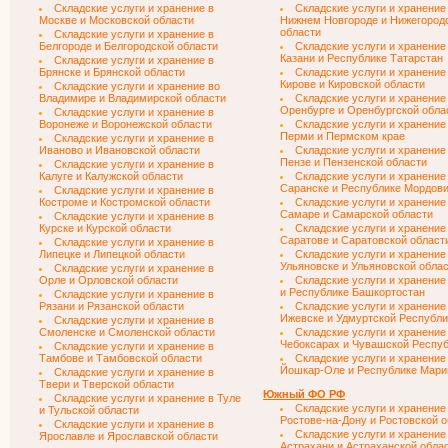
Складские услуги и хранение в
Складские услуги и хранение
Москве и Московской области
Нижнем Новгороде и Нижегород
области
Складские услуги и хранение в
Белгороде и Белгородской области
Складские услуги и хранение
Казани и Республике Татарстан
Складские услуги и хранение в
Брянске и Брянской области
Складские услуги и хранение
Кирове и Кировской области
Складские услуги и хранение во
Владимире и Владимирской области
Складские услуги и хранение
Оренбурге и Оренбургской обла
Складские услуги и хранение в
Воронеже и Воронежской области
Складские услуги и хранение
Перми и Пермском крае
Складские услуги и хранение в
Иваново и Ивановской области
Складские услуги и хранение
Пензе и Пензенской области
Складские услуги и хранение в
Калуге и Калужской области
Складские услуги и хранение
Саранске и Республике Мордов
Складские услуги и хранение в
Костроме и Костромской области
Складские услуги и хранение
Самаре и Самарской области
Складские услуги и хранение в
Курске и Курской области
Складские услуги и хранение
Саратове и Саратовской област
Складские услуги и хранение в
Липецке и Липецкой области
Складские услуги и хранение
Ульяновске и Ульяновской обла
Складские услуги и хранение в
Орле и Орловской области
Складские услуги и хранение
и Республике Башкортостан
Складские услуги и хранение в
Рязани и Рязанской области
Складские услуги и хранение
Ижевске и Удмуртской Республи
Складские услуги и хранение в
Смоленске и Смоленской области
Складские услуги и хранение
Чебоксарах и Чувашской Респу
Складские услуги и хранение в
Тамбове и Тамбовской области
Складские услуги и хранение
Йошкар-Оле и Республике Мари
Складские услуги и хранение в
Твери и Тверской области
Южный ФО РФ
Складские услуги и хранение в Туле
Складские услуги и хранение
и Тульской области
Ростове-на-Дону и Ростовской 
Складские услуги и хранение в
Складские услуги и хранение
Ярославле и Ярославской области
Астрахани и Астраханской обла