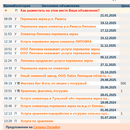
Время
Категория
Заголовок объявления
Цена
П
Как разместить на этом месте Ваше объявление?
21.01.2026
08:09
У
Перевалка зерна р.п. Ржакса
19.12.2025
10:30
У
Перевалка зерна элеватор р.п.Ржакса Липовка
17.12.2025
11:53
У
Элеватор Липовка перевалка зерна
15.12.2025
12:18
У
Услуги перевалки зерна элеватор ЛИПОВКА
11.12.2025
10:51
У
ООО Липовка оказывает услуги перевалки зерна
10:51
У
ООО Липовка оказывает услуги перевалки зерна
05.12.2025
11:24
П
Липовка предлагает услуги перевалки зерна
27.11.2025
14:33
У
Перевалка зерна на элеваторе
15.10.2025
11:59
У
Овый семенной завод. ООО Лабаз Липецкая область. г...
29.08.2025
08:19
У
Фасовка Биг-Бэги, пп мешки с погрузкой
500
25.06.2025
15:01
У
Хранение, фасовка, погрузка
1
28.01.2025
09:39
У
Услуги элеватора в Тульской обл перевалка зерна на...
18.08.2024
15:46
У
Услуги элеватора перевалка зерна на ж.д ст Узлова...
01.08.2024
12:13
П
Услуги хранения-переработки и отгрузки сельхоз кул...
1
31.07.2024
13:29
П
Услуги по хранению
Предложения на
Склады Онлайн
: