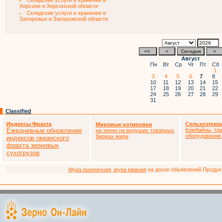
Складские услуги и хранение в
Херсоне и Херсонской области
Складские услуги и хранение в
Запорожье и Запорожской области
Август
Пн
Вт
Ср
Чт
Пт
Сб
1
3
4
5
6
7
8
10
11
12
13
14
15
17
18
19
20
21
22
24
25
26
27
28
29
31
Classified
Индексы Фрахта
Сельхозтехн
Мировые котировки
Ежедневные обновления
Комбайны, тра
на зерно на ведущих товарных
оборудование,
биржах мира
индексов океанского
фрахта зерновых
сухогрузов
Мука пшеничная, мука ржаная
на доске объявлений Продукто