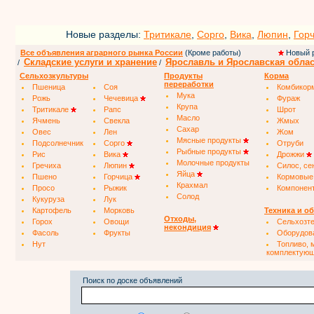
Новые разделы:
Тритикале
,
Сорго
,
Вика
,
Люпин
,
Гор
Все объявления аграрного рынка России
(Кроме работы)
Новый 
Складские услуги и хранение
Ярославль и Ярославская обла
/
/
Сельхозкультуры
Продукты
Корма
переработки
Пшеница
Соя
Комбикор
Мука
Рожь
Чечевица
Фураж
Крупа
Тритикале
Рапс
Шрот
Масло
Ячмень
Свекла
Жмых
Сахар
Овес
Лен
Жом
Мясные продукты
Подсолнечник
Сорго
Отруби
Рыбные продукты
Рис
Вика
Дрожжи
Молочные продукты
Гречиха
Люпин
Силос, се
Яйца
Пшено
Горчица
Кормовые
Крахмал
Просо
Рыжик
Компонен
Солод
Кукуруза
Лук
Картофель
Морковь
Техника и о
Отходы,
Горох
Овощи
Сельхозт
некондиция
Фасоль
Фрукты
Оборудов
Нут
Топливо, 
комплектую
Поиск по доске объявлений