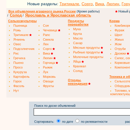
Новые разделы:
Тритикале
,
Сорго
,
Вика
,
Люпин
,
Гор
Все объявления аграрного рынка России
(Кроме работы)
Новый 
Солод
Ярославль и Ярославская область
/
/
Сельхозкультуры
Продукты
Корма
переработки
Пшеница
Соя
Комбикор
Мука
Рожь
Чечевица
Фураж
Крупа
Тритикале
Рапс
Шрот
Масло
Ячмень
Свекла
Жмых
Сахар
Овес
Лен
Жом
Мясные продукты
Подсолнечник
Сорго
Отруби
Рыбные продукты
Рис
Вика
Дрожжи
Молочные продукты
Гречиха
Люпин
Силос, се
Яйца
Пшено
Горчица
Кормовые
Крахмал
Просо
Рыжик
Компонен
Солод
Кукуруза
Лук
Картофель
Морковь
Техника и о
Отходы,
Горох
Овощи
Сельхозт
некондиция
Фасоль
Фрукты
Оборудов
Нут
Топливо, 
комплектую
Поиск по доске объявлений
Сортировать:
по дате
по релевантности
рас