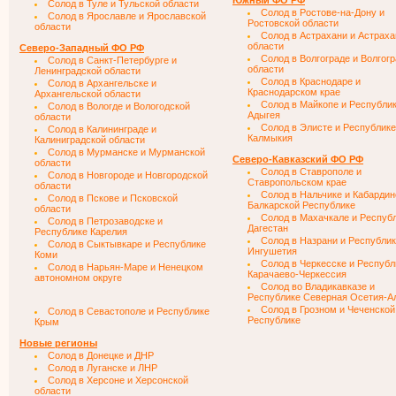
Южный ФО РФ
Солод в Туле и Тульской области
Солод в Ростове-на-Дону и
Солод в Ярославле и Ярославской
Ростовской области
области
Солод в Астрахани и Астраха
области
Северо-Западный ФО РФ
Солод в Волгограде и Волгог
Солод в Санкт-Петербурге и
области
Ленинградской области
Солод в Краснодаре и
Солод в Архангельске и
Краснодарском крае
Архангельской области
Солод в Майкопе и Республи
Солод в Вологде и Вологодской
Адыгея
области
Солод в Элисте и Республике
Солод в Калининграде и
Калмыкия
Калиниградской области
Солод в Мурманске и Мурманской
Северо-Кавказский ФО РФ
области
Солод в Ставрополе и
Солод в Новгороде и Новгородской
Ставропольском крае
области
Солод в Нальчике и Кабардин
Солод в Пскове и Псковской
Балкарской Республике
области
Солод в Махачкале и Респуб
Солод в Петрозаводске и
Дагестан
Республике Карелия
Солод в Назрани и Республи
Солод в Сыктывкаре и Республике
Ингушетия
Коми
Солод в Черкесске и Республ
Солод в Нарьян-Маре и Ненецком
Карачаево-Черкессия
автономном округе
Солод во Владикавказе и
Республике Северная Осетия-А
Солод в Грозном и Чеченской
Солод в Севастополе и Республике
Республике
Крым
Новые регионы
Солод в Донецке и ДНР
Солод в Луганске и ЛНР
Солод в Херсоне и Херсонской
области