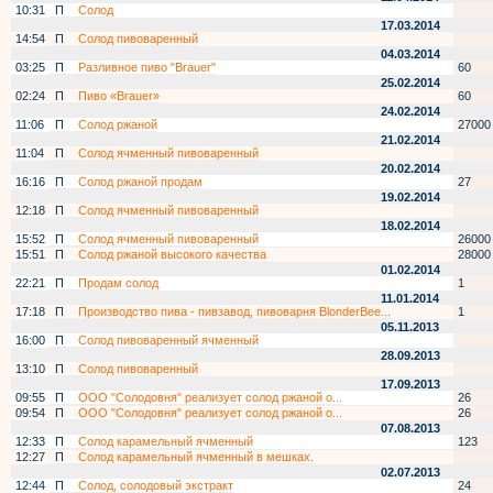
10:31
П
Солод
17.03.2014
14:54
П
Солод пивоваренный
04.03.2014
03:25
П
Разливное пиво "Brauer"
60
25.02.2014
02:24
П
Пиво «Brauer»
60
24.02.2014
11:06
П
Солод ржаной
27000
21.02.2014
11:04
П
Солод ячменный пивоваренный
20.02.2014
16:16
П
Солод ржаной продам
27
19.02.2014
12:18
П
Солод ячменный пивоваренный
18.02.2014
15:52
П
Солод ячменный пивоваренный
26000
15:51
П
Солод ржаной высокого качества
28000
01.02.2014
22:21
П
Продам солод
1
11.01.2014
17:18
П
Производство пива - пивзавод, пивоварня BlonderBee...
1
05.11.2013
16:00
П
Солод пивоваренный ячменный
28.09.2013
13:10
П
Солод пивоваренный
17.09.2013
09:55
П
ООО "Солодовня" реализует солод ржаной о...
26
09:54
П
ООО "Солодовня" реализует солод ржаной о...
26
07.08.2013
12:33
П
Солод карамельный ячменный
123
12:27
П
Солод карамельный ячменный в мешках.
02.07.2013
12:44
П
Солод, солодовый экстракт
24