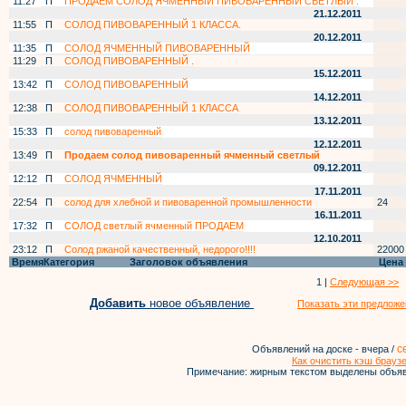
11:27
П
ПРОДАЁМ СОЛОД ЯЧМЕННЫЙ ПИВОВАРЕННЫЙ СВЕТЛЫЙ .
21.12.2011
11:55
П
СОЛОД ПИВОВАРЕННЫЙ 1 КЛАССА.
20.12.2011
11:35
П
СОЛОД ЯЧМЕННЫЙ ПИВОВАРЕННЫЙ
11:29
П
СОЛОД ПИВОВАРЕННЫЙ .
15.12.2011
13:42
П
СОЛОД ПИВОВАРЕННЫЙ
14.12.2011
12:38
П
СОЛОД ПИВОВАРЕННЫЙ 1 КЛАССА
13.12.2011
15:33
П
солод пивоваренный
12.12.2011
13:49
П
Продаем солод пивоваренный ячменный светлый
09.12.2011
12:12
П
СОЛОД ЯЧМЕННЫЙ
17.11.2011
22:54
П
солод для хлебной и пивоваренной промышленности
24
16.11.2011
17:32
П
СОЛОД светлый ячменный ПРОДАЕМ
12.10.2011
23:12
П
Солод ржаной качественный, недорого!!!!
22000
Время
Категория
Заголовок объявления
Цена
1 |
Следующая >>
Добавить
новое объявление
Показать эти предложе
с
Объявлений на доске - вчера /
Как очистить кэш брауз
Примечание: жирным текстом выделены объяв