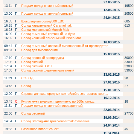
27.05.2015
13:11
П
Продам солод ячменный светлый
19500
12.05.2015
13:00
П
Продам солод ячменный светлый
20500
24.04.2015
16:33
П
Шоколадный солод 800 EBC
685
16:28
П
Солод карамельный Caramelmalt
613
16:23
П
Солод мюнхенский Munich Malt
16:09
П
Солод ячменный копченый на буке
16:02
П
Солод чешский пльзеньский Pilsen Malt
16.03.2015
09:44
П
Солод ячменный светлый пивоваренный от прозводител...
09:37
П
Солод для пивоварения
15.03.2015
17:10
П
Солод овсяный распродажа
30000
17:05
П
Солод ржаной
33000
17:04
П
Солод ржаной ГОСТ
33000
17:03
П
Солод ржаной ферментированный
33000
13.02.2015
11:39
П
СОЛОД
28
27.01.2015
13:48
П
Солод
27
15.01.2015
12:00
П
Сиропы для кислородных коктейлей с экстрактом корн...
16.12.2014
13:45
С
Куплю муку ржаную, пшеничную по 300кг,солод
18
11:31
П
Продам солод ячменный пивоваренный.
22.06.2014
22:00
П
Солод овсяный
27700
19.06.2014
14:54
П
Солод Stamag-Австрия Winnermalt-Словакия
24.04.2014
19:33
П
Разливное пиво "Brauer"
45
11.04.2014