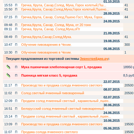
01.10.2015
15:53
П
Гречка, Крупа, Сахар,Солод, Мука, Горох колотый,Пш...
41
15:50
П
Гречка,Крупа, Сахар,Солод,Мука,Горох колотый,Пшено...
41
28.09.2015
07:15
П
Гречка,Крупа, Сахар, Солод,Пшено Гост, Мука, Горох...
44
24.09.2015
09:48
П
Гречка,Крупа, Сахар, Солод, Мука, от 20 тонн
09:11
П
Гречка, Крупа, Сахар, Солод,Мука,оПт
21.09.2015
08:49
П
Гречка,Крупа,Сахар,Солод,Мука.
41
19.08.2015
10:47
П
Обучение пивоварению в Чехии.
300
05.08.2015
10:30
П
Обучение пивоварению в Чехии.
1
Текущие предложения из торговой системы
Зернотрейдер.ру
:
П
Мука пшеничная хлебопекарная сорт 1, продажа
18950 р
П
Пшеница мягкая класс 5, продажа
8,5 руб.
22.07.2015
11:17
П
Производство и продажа солода ячменного светлого
20500
08.07.2015
11:02
П
Солод светлый ячменный пивоваренный
20500
02.07.2015
12:09
П
Продаем солод ячменный светлый , карамельный ,пшен...
30.06.2015
16:51
П
Белорусский солод ячменный светлый пивоваренный
24.06.2015
15:14
П
Продаем солод ячменный светлый , карамельный ,пшен...
10.06.2015
13:09
П
Производство и продажа солода ячменного светлого
19500
05.06.2015
11:07
П
Продажа солода ячменного светлого
19500