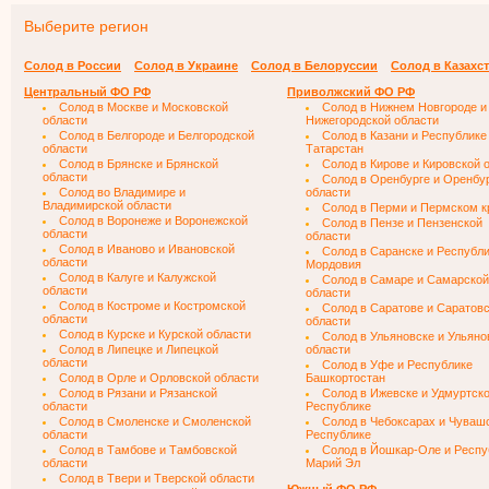
Выберите регион
Солод в России
Солод в Украине
Солод в Белоруссии
Солод в Казахс
Центральный ФО РФ
Приволжский ФО РФ
Солод в Москве и Московской
Солод в Нижнем Новгороде и
области
Нижегородской области
Солод в Белгороде и Белгородской
Солод в Казани и Республике
области
Татарстан
Солод в Брянске и Брянской
Солод в Кирове и Кировской 
области
Солод в Оренбурге и Оренбу
Солод во Владимире и
области
Владимирской области
Солод в Перми и Пермском к
Солод в Воронеже и Воронежской
Солод в Пензе и Пензенской
области
области
Солод в Иваново и Ивановской
Солод в Саранске и Республ
области
Мордовия
Солод в Калуге и Калужской
Солод в Самаре и Самарской
области
области
Солод в Костроме и Костромской
Солод в Саратове и Саратов
области
области
Солод в Курске и Курской области
Солод в Ульяновске и Ульяно
Солод в Липецке и Липецкой
области
области
Солод в Уфе и Республике
Солод в Орле и Орловской области
Башкортостан
Солод в Рязани и Рязанской
Солод в Ижевске и Удмуртск
области
Республике
Солод в Смоленске и Смоленской
Солод в Чебоксарах и Чуваш
области
Республике
Солод в Тамбове и Тамбовской
Солод в Йошкар-Оле и Респу
области
Марий Эл
Солод в Твери и Тверской области