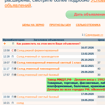
расширены, смотрите более подробно
Услов
объявлений
.
ЦЕНЫ НА ЗЕРНО
ПРОГНОЗЫ ЦЕН
СЕЛЬХОЗТЕХНИКА
1 |
Следующая >>
Время
Категория
Заголовок объявления
Цена
П
Как разместить на этом месте Ваше объявление?
16.07.2026
13:58
С
Солод ржаной ферментированный
50
13.02.2025
12:28
П
Солод ячменный от производителя
25.10.2023
19:07
П
Солод пивоваренный ячменный светлый 1 класс
37
18.12.2021
11:17
П
Солод ячменный пивоваренный
40
29.09.2020
17:57
П
Солод ячменный светлый базовый
30
17.09.2020
15:58
П
Солод ячменный светлый базовый
30000
19.05.2016
10:21
П
солод