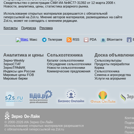
Свидетельство о регистрации СМИ ИА №ФС77-31392 от 12 марта 2008 г.
Новости, аналитика, цены, статистика аграрного рынка.
Использование открытых материалов разрешается с обязательной
гиперссылкой на Zol.ru. Мнение авторов материалов, размещаемых на сайте
Zol.ru, может не совпадать с мнением редакции.
Контакты
Подписка
Реклама
Макс
Телеграм
RSS
PDA
ВКонтакте
Аналитика и цены
Сельхозтехника
Доска объявлени
Зерно-Weekly
Каталог сельхозтехники
Сельхозкультуры
ЗерноСТАТ
Обсуждение сельхозтехники
Продукты переработки
ЗерноТРАФИК
Новости сельхозтехники
Корма
Индексы цен России
Коммерческие предложения
Сельхозтехника
Мировые цены FOB
Семена и агросредства
Мировые биржи
Услуги на агрорынке
Конта
© 2000-2026 ИА Зерно Он-Лайн
Подпи
Использование открытых материалов разрешается
Рекла
с обязательной гиперссылкой на Zol.ru
Полит