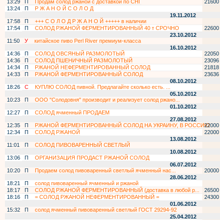
13:29
П
Продам солод ржаной с доставкой по СНГ
21600
13:24
П
Р Ж А Н О Й С О Л О Д
19.11.2012
17:58
П
+++ С О Л О Д Р Ж А Н О Й +++++ в наличии
17:54
П
СОЛОД РЖАНОЙ ФЕРМЕНТИРОВАННЫЙ 40 т СРОЧНО
22600
23.10.2012
11:50
У
китайское пиво Perl River премиум-класса
16.10.2012
14:36
П
СОЛОД ОВСЯНЫЙ РАЗМОЛОТЫЙ
22050
14:36
П
СОЛОД ПШЕНИЧНЫЙ РАЗМОЛОТЫЙ
23096
14:34
П
РЖАНОЙ НЕФЕРМЕНТИРОВАННЫЙ СОЛОД
21818
14:33
П
РЖАНОЙ ФЕРМЕНТИРОВАННЫЙ СОЛОД
23636
08.10.2012
18:26
С
КУПЛЮ СОЛОД пивной. Предлагайте сколько есть. ...
05.10.2012
10:23
П
ООО "Солодовня" производит и реализует солод ржано...
01.10.2012
12:27
П
СОЛОД ячменный ПРОДАЕМ
27.08.2012
12:35
П
РЖАНОЙ ФЕРМЕНТИРОВАННЫЙ СОЛОД НА УКРАИНУ, В РОССИЮ
22000
12:34
П
СОЛОД РЖАНОЙ
22000
13.08.2012
11:01
П
СОЛОД ПИВОВАРЕННЫЙ СВЕТЛЫЙ
10.08.2012
13:06
П
ОРГАНИЗАЦИЯ ПРОДАСТ РЖАНОЙ СОЛОД
06.07.2012
10:20
П
Продаем солод пивоваренный светлый ячменный нас...
20000
28.06.2012
18:21
П
солод пивоваренный ячменный и ржаной
18:17
П
СОЛОД РЖАНОЙ ФЕРМЕНТИРОВАННЫЙ (доставка в любой р...
26500
18:16
П
= СОЛОД РЖАНОЙ НЕФЕРМЕНТИРОВАННЫЙ =
24300
01.06.2012
15:32
П
солод ячменный пивоваренный светлый ГОСТ 29294-92
25.04.2012