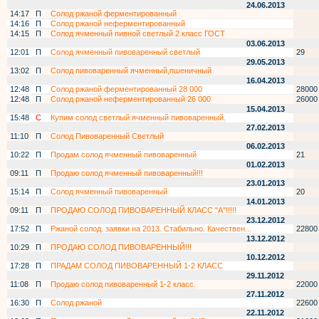
24.06.2013
14:17
П
Солод ржаной ферментированный
14:16
П
Солод ржаной неферментированный
14:15
П
Солод ячменный пивной светлый 2 класс ГОСТ
03.06.2013
12:01
П
Солод ячменный пивоваренный светлый
29
29.05.2013
13:02
П
Солод пивоваренный ячменный,пшеничный
16.04.2013
12:48
П
Солод ржаной ферментированный 28 000
28000
12:48
П
Солод ржаной неферментированный 26 000
26000
15.04.2013
15:48
С
Купим солод светлый ячменный пивоваренный.
27.02.2013
11:10
П
Солод Пивоваренный Светлый
06.02.2013
10:22
П
Продам солод ячменный пивоваренный
21
01.02.2013
09:11
П
Продаю солод ячменный пивоваренный!!!
23.01.2013
15:14
П
Солод ячменный пивоваренный
20
14.01.2013
09:11
П
ПРОДАЮ СОЛОД ПИВОВАРЕННЫЙ КЛАСС "А"!!!!!
23.12.2012
17:52
П
Ржаной солод. заявки на 2013. Стабильно. Качествен...
22800
13.12.2012
10:29
П
ПРОДАЮ СОЛОД ПИВОВАРЕННЫЙ!!!
10.12.2012
17:28
П
ПРАДАМ СОЛОД ПИВОВАРЕННЫЙ 1-2 КЛАСС
29.11.2012
11:08
П
Продаю солод пивоваренный 1-2 класс.
22000
27.11.2012
16:30
П
Солод ржаной
22600
22.11.2012