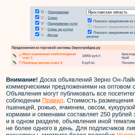
`П` -
Предложение
`С`
-
Спрос
Показать предложения из 
`У` -
Предложение услуг
Показать предложения из 
`У`
-
Спрос на услуги
Показать предложения из 
`=` -
Другое
региона
Предложения из торговой системы Зернотрейдер.ру
Мука пшеничная хлебопекарная
Краснод
П
18950 руб./т.
сорт 1
Край
П
Пшеница мягкая класс 5
8 руб./кг.
Пензенс
Внимание!
Доска объявлений Зерно Он-Лайн
коммерческими предложениями на оптовом с
Объявления могут публиковать все посетите
соблюдении
Правил
. Стоимость размещения
пшеницей, рожью, ячменем, овсом, кукурузой
кормами и семенами составляет 250 рублей 
и в одном разделе, объявления иной темати
не более одного в день. Для подписчиков л