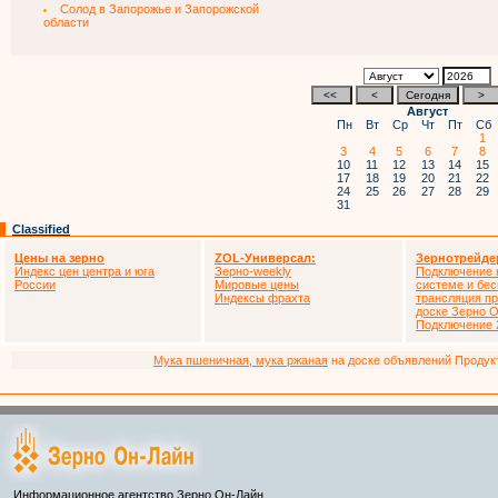
Солод в Запорожье и Запорожской
области
Август
Пн
Вт
Ср
Чт
Пт
Сб
1
3
4
5
6
7
8
10
11
12
13
14
15
17
18
19
20
21
22
24
25
26
27
28
29
31
Classified
Цены на зерно
ZOL-Универсал:
Зернотрейде
Индекс цен центра и юга
Зерно-weekly
Подключение к
России
Мировые цены
системе и бе
Индексы фрахта
трансляция п
доске Зерно О
Подключение 
Мука пшеничная, мука ржаная
на доске объявлений Продукто
Информационное агентство Зерно Он-Лайн.