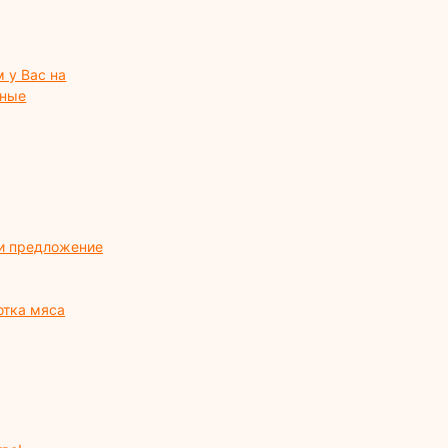
 у Вас на
нные
 и предложение
тка мяса