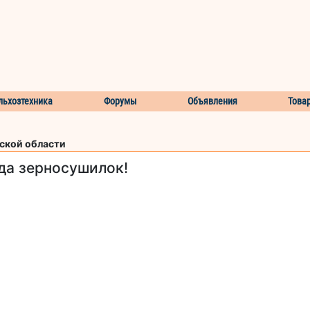
льхозтехника
Форумы
Объявления
Това
вской области
да зерносушилок!